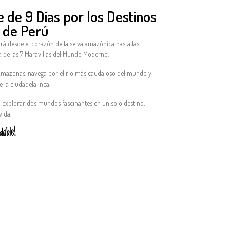
e de 9 Días por los Destinos
 de Perú
rá desde el corazón de la selva amazónica hasta las
 de las 7 Maravillas del Mundo Moderno.
 Amazonas, navega por el río más caudaloso del mundo y
 la ciudadela inca.
a explorar dos mundos fascinantes en un solo destino,
vida.
dable!