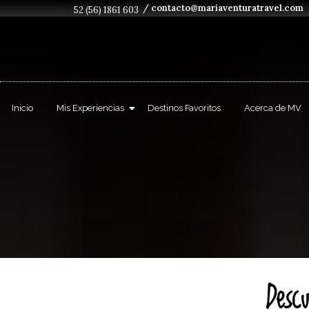
/ contacto@mariaventuratravel.com
52 (56) 1861 603
Inicio
Mis Experiencias
Destinos Favoritos
Acerca de MV
Desc