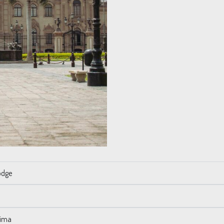
odge
Lima