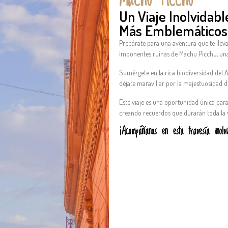
Machu Picchu
Un Viaje Inolvidabl
Más Emblemáticos
Prepárate para una aventura que te lleva
imponentes ruinas de Machu Picchu, una
Sumérgete en la rica biodiversidad del
déjate maravillar por la majestuosidad de
Este viaje es una oportunidad única par
creando recuerdos que durarán toda la 
¡Acompáñanos en esta travesía inolvi