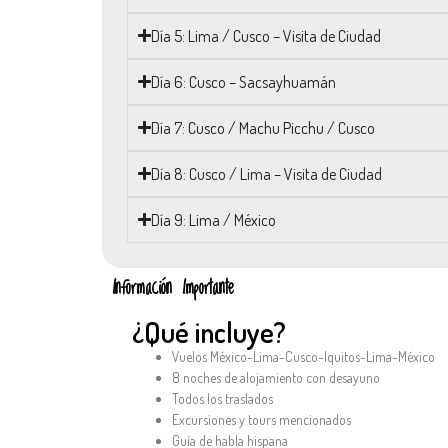
Día 5: Lima / Cusco – Visita de Ciudad
Día 6: Cusco – Sacsayhuamán
Día 7: Cusco / Machu Picchu / Cusco
Día 8: Cusco / Lima – Visita de Ciudad
Día 9: Lima / México
Información Importante
¿Qué incluye?
Vuelos México-Lima-Cusco-Iquitos-Lima-México
8 noches de alojamiento con desayuno
Todos los traslados
Excursiones y tours mencionados
Guía de habla hispana